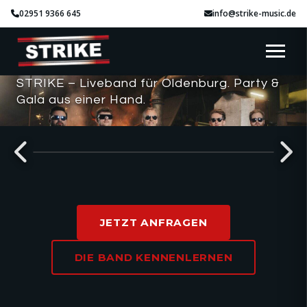
02951 9366 645
info@strike-music.de
STRIKE – Liveband für Oldenburg. Party &
Gala aus einer Hand.
SMOOTH VIBES
JETZT ANFRAGEN
DIE BAND KENNENLERNEN