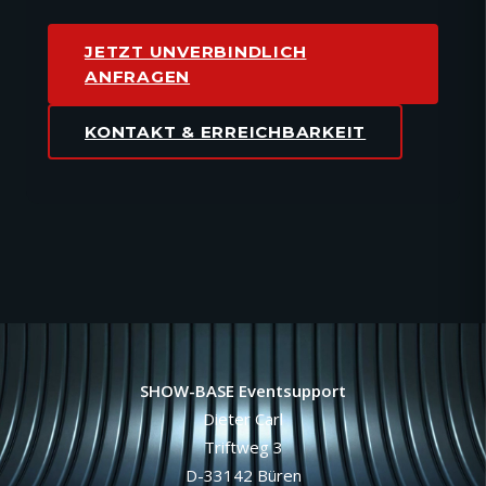
JETZT UNVERBINDLICH
ANFRAGEN
KONTAKT & ERREICHBARKEIT
SHOW-BASE Eventsupport
Dieter Carl
Triftweg 3
D-33142 Büren