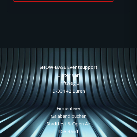
SHOW-BASE Eventsupport
Dieter Carl
Triftweg 3
D-33142 Büren
Firmenfeier
Galaband buchen
Stadtfest & Open Air
Die Band