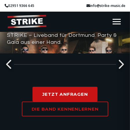
02951 9366 645
info@strike-music.de
STRIKE – Liveband für Dortmund. Party &
Gala aus einer Hand.
SMOOTH VIBES
JETZT ANFRAGEN
DIE BAND KENNENLERNEN