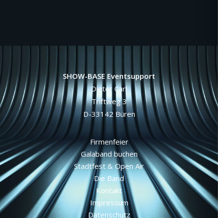
SHOW-BASE Eventsupport
Dieter Carl
Triftweg 3
D-33142 Büren
Firmenfeier
Galaband buchen
Stadtfest & Open Air
Die Band
Kontakt
Impressum
Datenschutz