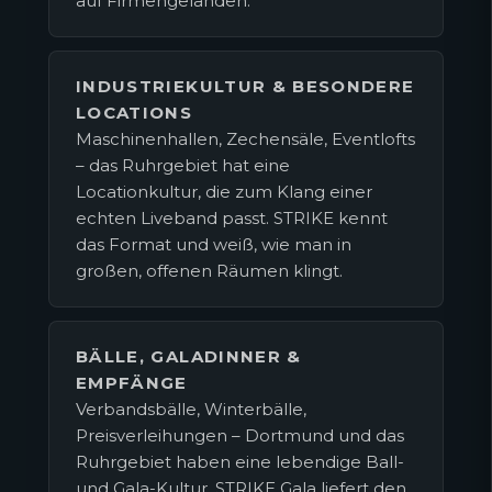
auf Firmengeländen.
INDUSTRIEKULTUR & BESONDERE
LOCATIONS
Maschinenhallen, Zechensäle, Eventlofts
– das Ruhrgebiet hat eine
Locationkultur, die zum Klang einer
echten Liveband passt. STRIKE kennt
das Format und weiß, wie man in
großen, offenen Räumen klingt.
BÄLLE, GALADINNER &
EMPFÄNGE
Verbandsbälle, Winterbälle,
Preisverleihungen – Dortmund und das
Ruhrgebiet haben eine lebendige Ball-
und Gala-Kultur. STRIKE Gala liefert den