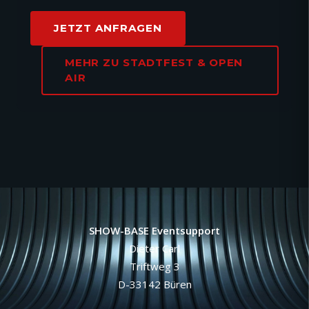
JETZT ANFRAGEN
MEHR ZU STADTFEST & OPEN
AIR
SHOW-BASE Eventsupport
Dieter Carl
Triftweg 3
D-33142 Büren